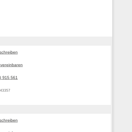
 schreiben
 vereinbaren
) 915 561
 43357
 schreiben