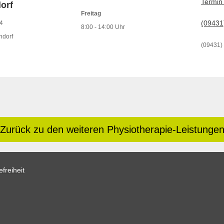
Termin
orf
Freitag
(09431
 4
8:00 - 14:00 Uhr
ndorf
(09431)
Zurück zu den weiteren Physiotherapie-Leistunge
freiheit