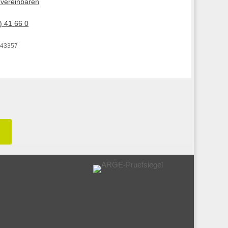
 vereinbaren
) 41 66 0
 43357
n