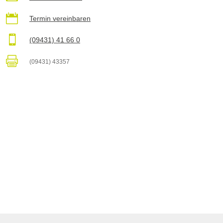

Termin vereinbaren

(09431) 41 66 0

(09431) 43357