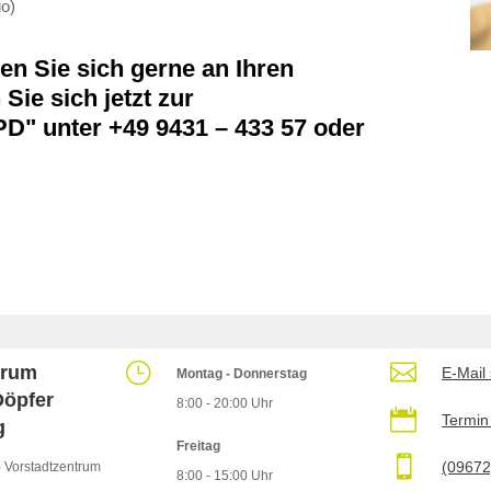
go)
n Sie sich gerne an Ihren
Sie sich jetzt zur
PD" unter
+49 9431 – 433 57 oder
}

trum
E-Mail
Montag - Donnerstag
öpfer
8:00 - 20:00 Uhr

Termin
g
Freitag

(09672
 - Vorstadtzentrum
8:00 - 15:00 Uhr