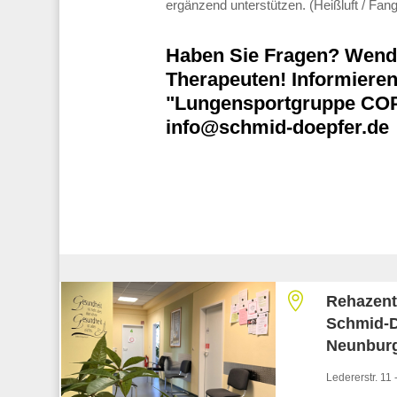
ergänzend unterstützen. (Heißluft / Fan
Haben Sie Fragen? Wende
Therapeuten! Informieren 
"Lungensportgruppe CO
info@schmid-doepfer.de

Rehazen
Schmid-D
Neunbur
Ledererstr. 11