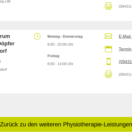
rg v.W.

(09431)
}

trum
E-Mail
Montag - Donnerstag
öpfer
8:00 - 20:00 Uhr

Termin
orf
Freitag

(09431
4
8:00 - 14:00 Uhr
dorf

(09431)
Zurück zu den weiteren Physiotherapie-Leistunge