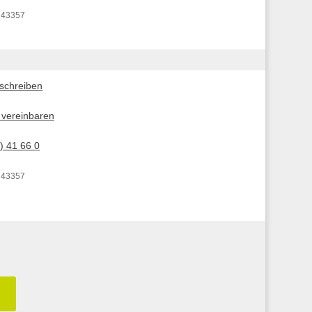
 43357
 schreiben
 vereinbaren
) 41 66 0
 43357
n