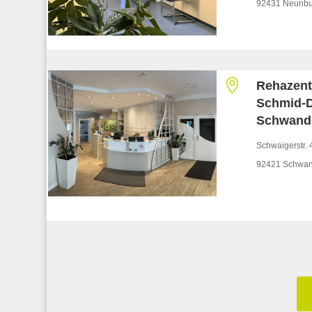
92431 Neunbu

Rehazen
Schmid-D
Schwand
Schwaigerstr. 
92421 Schwan